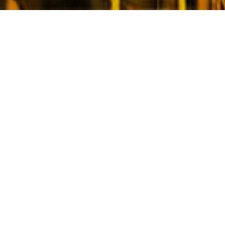
Головна
Новини
День Вишиванки 2018
День Вишиванки 2018
2018-05-17
Одягнімо, друже, вишиванки —